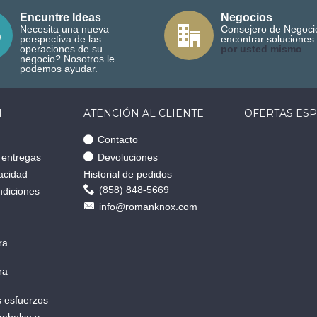
Encuntre Ideas
Negocios
Necesita una nueva
Consejero de Negoci
perspectiva de las
encontrar soluciones
operaciones de su
por usted mismo
negocio? Nosotros le
podemos ayudar.
N
ATENCIÓN AL CLIENTE
OFERTAS ESP
Contacto
 entregas
Devoluciones
vacidad
Historial de pedidos
(858) 848-5669
ndiciones
info@romanknox.com
ra
ra
 esfuerzos
embolso y