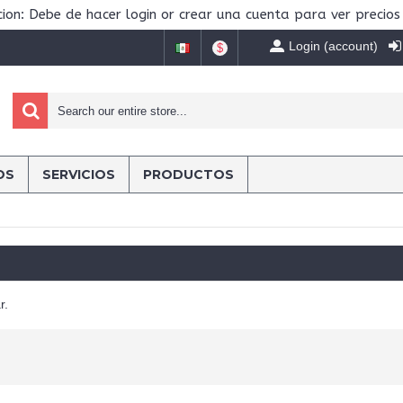
ion: Debe de hacer login or crear una cuenta para ver precios
Login (account)
$
OS
SERVICIOS
PRODUCTOS
r.