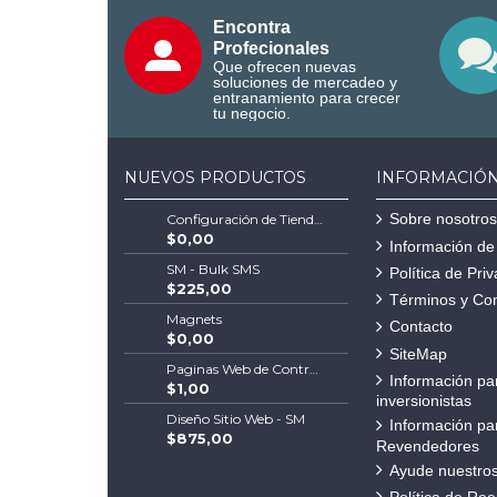
Encontra
Profecionales
Que ofrecen nuevas
soluciones de mercadeo y
entranamiento para crecer
tu negocio.
NUEVOS PRODUCTOS
INFORMACIÓ
Sobre nosotros
Configuración de Tienda Shopify | Soluciones Escalables de Comercio Electrónico
$0,00
Información de
SM - Bulk SMS
Política de Pri
$225,00
Términos y Co
Magnets
Contacto
$0,00
SiteMap
Paginas Web de Contratistas
Información pa
$1,00
inversionistas
Diseño Sitio Web - SM
Información pa
$875,00
Revendedores
Ayude nuestros
Política de Re