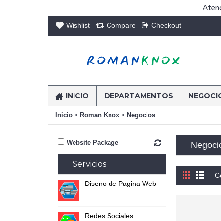
Atenc
Wishlist
Compare
Checkout
INICIO
DEPARTAMENTOS
NEGOCI
Inicio
Roman Knox
Negocios
Website Package
Negoci
Servicios
C
Diseno de Pagina Web
Redes Sociales