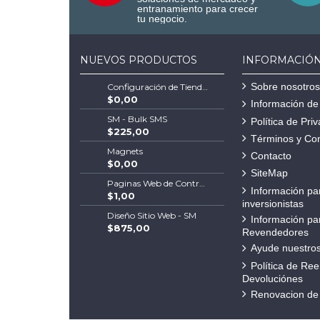
entranamiento para crecer
tu negocio.
NUEVOS PRODUCTOS
INFORMACIÓ
Sobre nosotros
Configuración de Tienda Shopify | Soluciones Escalables de Comercio Electrónico
$0,00
Información de
SM - Bulk SMS
Política de Pri
$225,00
Términos y Co
Magnets
Contacto
$0,00
SiteMap
Paginas Web de Contratistas
Información pa
$1,00
inversionistas
Diseño Sitio Web - SM
Información pa
$875,00
Revendedores
Ayude nuestros
Política de Re
Devoluciónes
Renovacion de