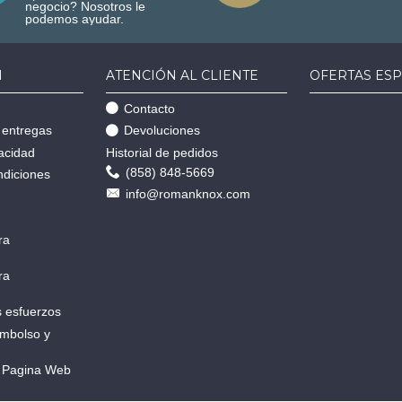
negocio? Nosotros le
podemos ayudar.
N
ATENCIÓN AL CLIENTE
OFERTAS ESP
Contacto
 entregas
Devoluciones
vacidad
Historial de pedidos
(858) 848-5669
ndiciones
info@romanknox.com
ra
ra
 esfuerzos
embolso y
 Pagina Web