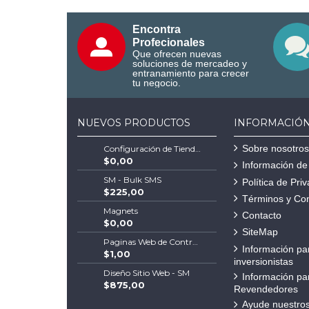
Encontra
Profecionales
Que ofrecen nuevas
soluciones de mercadeo y
entranamiento para crecer
tu negocio.
NUEVOS PRODUCTOS
INFORMACIÓ
Sobre nosotros
Configuración de Tienda Shopify | Soluciones Escalables de Comercio Electrónico
$0,00
Información de
SM - Bulk SMS
Política de Pri
$225,00
Términos y Co
Magnets
Contacto
$0,00
SiteMap
Paginas Web de Contratistas
Información pa
$1,00
inversionistas
Diseño Sitio Web - SM
Información pa
$875,00
Revendedores
Ayude nuestros