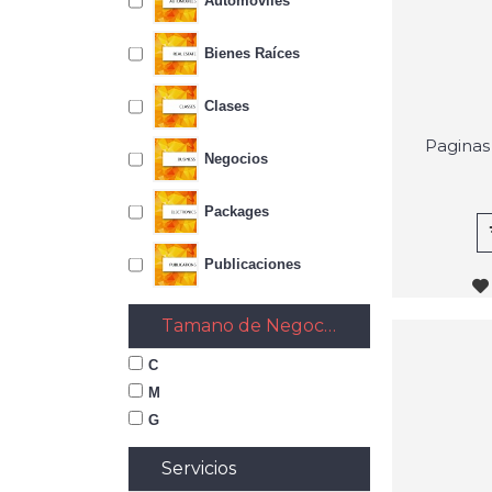
Automóviles
Bienes Raíces
Clases
Paginas
Negocios
Packages
Publicaciones
Tamano de Negocio
C
M
G
Servicios