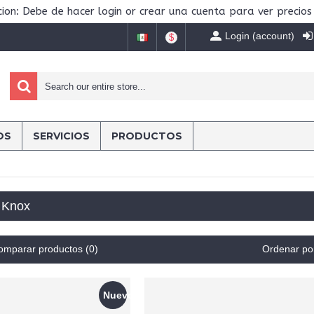
ion: Debe de hacer login or crear una cuenta para ver precios
Login (account)
$
OS
SERVICIOS
PRODUCTOS
 Knox
omparar productos (0)
Ordenar po
Nuevo