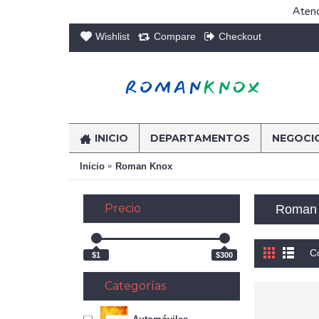
Atenc
Wishlist
Compare
Checkout
INICIO
DEPARTAMENTOS
NEGOCI
Inicio
Roman Knox
Precio
Roman
C
$1
$300
Categorías