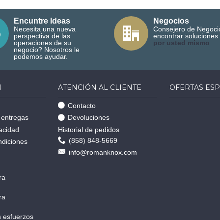
Encuntre Ideas
Negocios
Necesita una nueva
Consejero de Negoci
perspectiva de las
encontrar soluciones
operaciones de su
por usted mismo
negocio? Nosotros le
podemos ayudar.
N
ATENCIÓN AL CLIENTE
OFERTAS ESP
Contacto
 entregas
Devoluciones
vacidad
Historial de pedidos
(858) 848-5669
ndiciones
info@romanknox.com
ra
ra
 esfuerzos