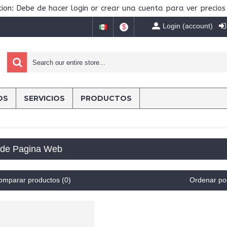
ion: Debe de hacer login or crear una cuenta para ver precios
Login (account)
$
OS
SERVICIOS
PRODUCTOS
 de Pagina Web
omparar productos (0)
Ordenar po