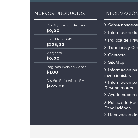
NUEVOS PRODUCTOS
INFORMACIÓ
Sobre nosotros
Configuración de Tienda Shopify | Soluciones Escalables de Comercio Electrónico
$0,00
Información de
SM - Bulk SMS
Política de Pri
$225,00
Términos y Co
Magnets
Contacto
$0,00
SiteMap
Paginas Web de Contratistas
Información pa
$1,00
inversionistas
Diseño Sitio Web - SM
Información pa
$875,00
Revendedores
Ayude nuestros
Política de Re
Devoluciónes
Renovacion de