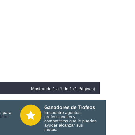
Mostrando 1 a 1 de 1 (1 Páginas)
Ganadores de Trofeos
o para
Encuentre agentes
M
ire
professionales y
competitivos que le pueden
ayudar alcanzar sus
metas.