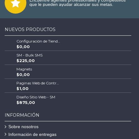
Encuentre agentes professionales y competitivos
que le pueden ayudar alcanzar sus metas.
NUEVOS PRODUCTOS
Configuración de Tienda Shopify | Soluciones Escalables de Comercio Electrónico
$0,00
SM - Bulk SMS
$225,00
Magnets
$0,00
Paginas Web de Contratistas
$1,00
Diseño Sitio Web - SM
$875,00
INFORMACIÓN
Sobre nosotros
Información de entregas